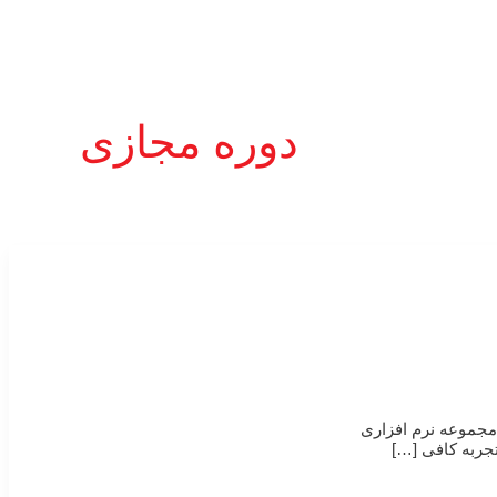
دوره مجازی
بتدیان خوش آمدید. هدف از این دوره معرفی عملی تراشه Zynq-7000 SoC و همچنین مجموعه نرم افزاری