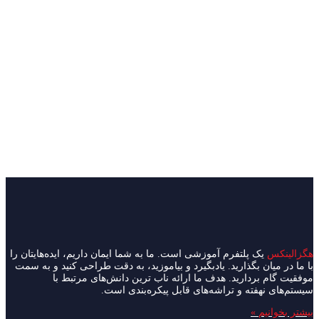
ی‌شود.
وم Device Tree
ادامه مطلب »
 با جوامع منبع باز
ود را بنویسید
/
مرداد ۲۸, ۱۳۹۸
/
10 دقیقه برای مطالعه
/ از
شرکت Xilinx سابقه بسیار طولانی در استفاده از منابع باز دارد و در
از بلند مدت خودش آینده بسیار روشن، همراه با فرصت‌های
ترسیم کرده است. حضور این شرکت در جوامع منبع باز بیش از
ا جوامع منبع باز
ادامه مطلب »
ک پلتفرم آموزشی است. ما به شما ایمان داریم، ایده‌هایتان را
ن بگذارید. یادبگیرد و بیاموزید، به دقت طراحی کنید و به سمت
بردارید. هدف ما ارائه ناب ترین دانش‌های مرتبط با
هفته و تراشه‌های قابل پیکره‌بندی است.
م »