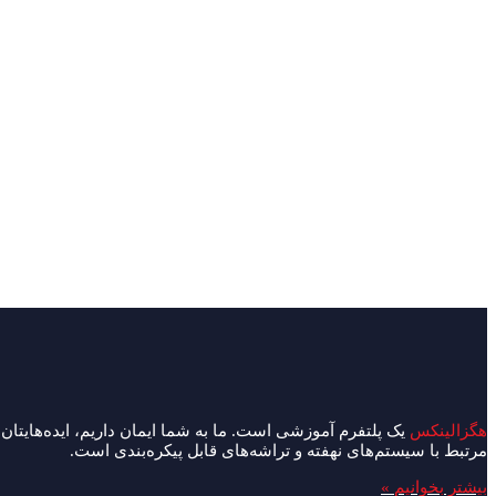
خواندن و نوشتن در حافظه DDR با HLS
۷ دیدگاه
/
بهمن ۲۵, ۱۳۹۸
/
9 دقیقه برای مطالعه
/ از
گروه برنامه نوی
انجام دهیم.
خواندن و نوشتن در حافظه DDR با HLS
ادامه مطلب »
از منابع ورودی و خروجی FPGA چه می دانیم؟ (قسمت دوم: منابع منطقی)
۱۰ دیدگاه
/
مهر ۲۹, ۱۳۹۸
/
10 دقیقه برای مطالعه
/ از
گروه سخت افز
بخش منطقی بلوک‌های ورودی/خروجی از چندین واحد کوچکتر به نام‌های IOLOGIC ،IODELAY و IOSERDES تشکیل شده
از منابع ورودی و خروجی FPGA چه می دانیم؟ (قسمت دوم: منابع منطقی)
هگزالینکس
یک پلتفرم آموزشی است. ما به شما ایمان داریم، ایده‌هایتان ر
مرتبط با سیستم‌های نهفته و تراشه‌های قابل پیکره‌بندی است.
بیشتر بخوانیم »